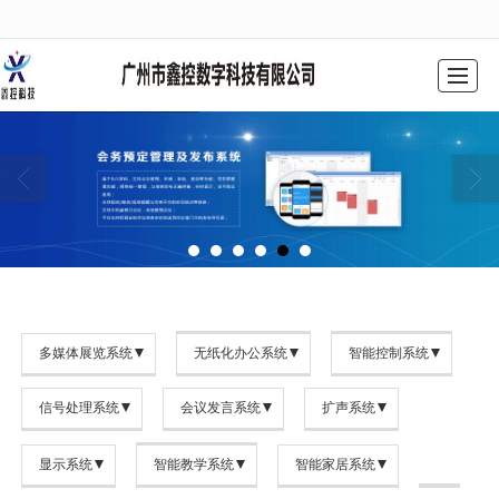
很遗憾，因您的浏览器版本过低导致无法获得最佳浏览体验，推荐下载安装谷歌浏览器！
网站首页
公司简介
产品中心
工程案例
解决方案
新闻动态
联系我们
留言反馈
多媒体展览系统
无纸化办公系统
智能控制系统
信号处理系统
会议发言系统
扩声系统
显示系统
智能教学系统
智能家居系统