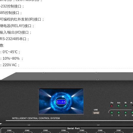
S-232控制接口；
-485控制接口；
立可编程的红外发射(IR)接口；
电继电器(RELAY)接口；
输入/输出(I/O)接口；
RS-232/485串口；
参数
：0℃~45℃；
：10%~80% ；
220V AC；