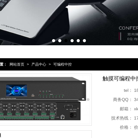
置：
网站首页
>
产品中心
>
可编程中控
触摸可编程中控主
tel：
1
商务QQ：
3
邮箱：
x
技术热线：
1
价格：