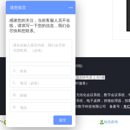
请您留言
感谢您的关注，当前客服人员不在
线，请填写一下您的信息，我们会
尽快和您联系。
电话：（+86） 020-82517177 (10线)
官方网址：
www.xkav888.com
公司地址：
广州市增城区港口大道北339号星之岛5楼
技术热线：17727753907 （24小时服务）
Email：xkav168@163.com
智能展厅控制系统，矩阵切换器，无纸化会议系统，数字会议系统，中控I
高清数字录播系统，智能音频扩声系统，电子桌牌，拼接处理器，投
CopyRight © 版权所有: 广州市鑫控数字科技有限公司 备案号：
粤I
提交
">
短信咨询
电话咨询