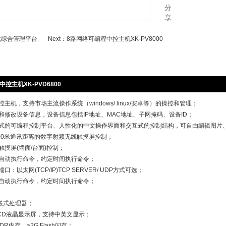
分
享
化综合管理平台
Next：
8路网络可编程中控主机XK-PV8000
控主机XK-PVD6800
控主机，支持市场主流操作系统（windows/ linux/安卓等）的操控和管理；
看和修改设备信息，设备信息包括IP地址、MAC地址、子网掩码、设备ID；
放式的可编程控制平台、人性化的中文操作界面和交互式的控制结构，可自由编辑图片
1000米通讯距离的数字射频无线触摸屏控制；
触摸屏(墙面/台面)控制；
机自动执行命令，约定时间执行命令；
口：以太网(TCP/IP)TCP SERVER/ UDP方式可选；
机自动执行命令，约定时间执行命令；
内嵌式处理器；
寸LCD液晶显示屏，支持中英文显示；
 DDR内存，≥2G Flash闪存；