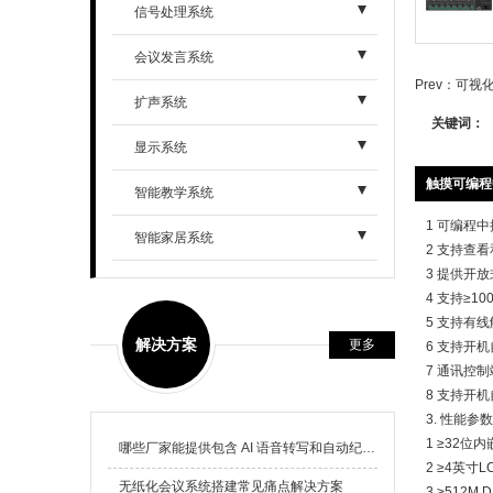
- 可编程中控
信号处理系统
- 智能触摸屏
- 混合矩阵系列
会议发言系统
Prev：
可视
- 智能扩展模块
- HDMI矩阵系列
- 高端网络型手拉手系列
扩声系统
关键词：
- DVI矩阵系列
- 经济型手拉手系列
- 专业音箱
显示系统
触摸可编程中
- VGA矩阵系列
- 普通型手拉手系列
- 专业功放
智能教学系统
1 可编程中
- SDI矩阵系列
- 无线会议话筒
- 扩声周边
- 教学录播
智能家居系统
2 支持查
3 提供开
- RGB矩阵系列
- 同声传译系统
- 中央控制器
4 支持≥
- AV矩阵系列
5 支持有线
解决方案
更多
6 支持开
- 图像处理系列
7 通讯控制端
8 支持开
- 切换/分配/延长/转换系列
3. 性能参数
1 ≥32位
哪些厂家能提供包含 AI 语音转写和自动纪要的无纸化会议解决方案
2 ≥4英
无纸化会议系统搭建常见痛点解决方案
3 ≥512M