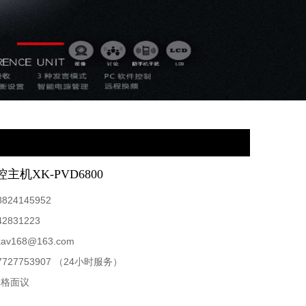
机XK-PVD6800
8824145952
42831223
kav168@163.com
7727753907 （24小时服务）
价格面议